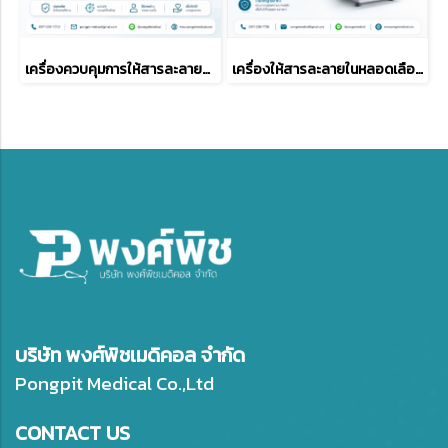
เครื่องควบคุมการให้สารละลายทางหลอดเลือดดำ KellyMed ZNB-XD
เครื่องให้สารละลายในหลอดเลือดดำ Kelly Med-KL-8052N
บริษัท พงศ์พิชเมดิคอล จำกัด
Pongpit Medical Co.,Ltd
CONTACT US