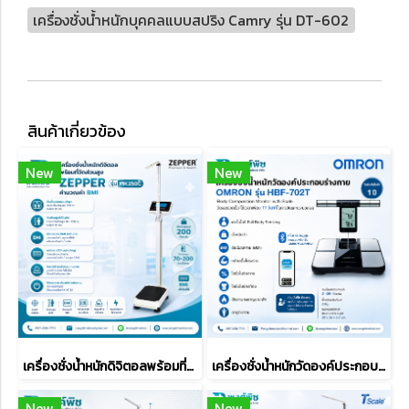
เครื่องชั่งน้ำหนักบุคคลแบบสปริง Camry รุ่น DT-602
สินค้าเกี่ยวข้อง
New
New
เครื่องชั่งน้ำหนักดิจิตอลพร้อมที่วัดส่วนสูง ZEPPER รุ่น MK250C (คำนวณค่า BMI)
เครื่องชั่งน้ำหนักวัดองค์ประกอบร่างกาย OMRON รุ่น HBF-702T
New
New