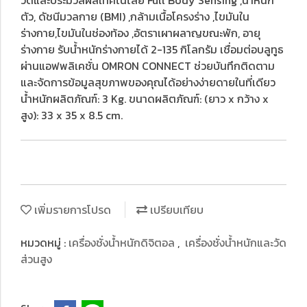
วัดและประมวลผลเทคโนโลยี Full Body Sensing ,น้ำหนัก
ตัว, ดัชนีมวลกาย (BMI) ,กล้ามเนื้อโครงร่าง ,ไขมันใน
ร่างกาย,ไขมันในช่องท้อง ,อัตราเผาผลาญขณะพัก, อายุ
ร่างกาย รับน้ำหนักร่างกายได้ 2-135 กิโลกรัม เชื่อมต่อบลูทูธ
ผ่านแอฟพลิเคชั่น OMRON CONNECT ช่วยบันทึกติดตาม
และจัดการข้อมูลสุขภาพของคุณได้อย่างง่ายดายในที่เดียว
น้ำหนักผลิตภัณฑ์: 3 Kg. ขนาดผลิตภัณฑ์: (ยาว x กว้าง x
สูง): 33 x 35 x 8.5 cm.
เพิ่มรายการโปรด
เปรียบเทียบ
หมวดหมู่ :
เครื่องชั่งน้ำหนักดิจิตอล
,
เครื่องชั่งน้ำหนักและวัด
ส่วนสูง