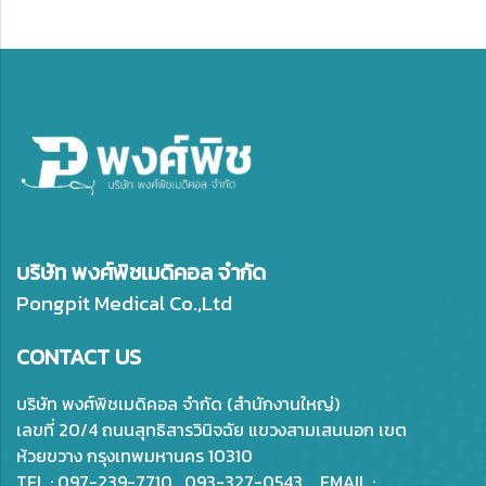
บริษัท พงศ์พิชเมดิคอล จำกัด
Pongpit Medical Co.,Ltd
CONTACT US
บริษัท พงศ์พิชเมดิคอล จำกัด (สำนักงานใหญ่)
เลขที่ 20/4 ถนนสุทธิสารวินิจฉัย แขวงสามเสนนอก เขต
ห้วยขวาง กรุงเทพมหานคร 10310
TEL : 097-239-7710 , 093-327-0543 EMAIL :