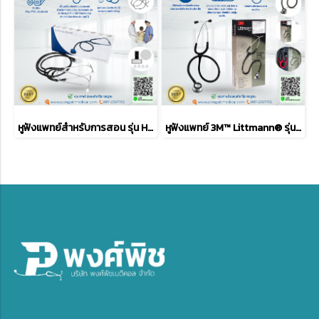
หูฟังแพทย์สำหรับการสอน รุ่น HM-110-JX2
หูฟังแพทย์ 3M™ Littmann® รุ่น Classic II