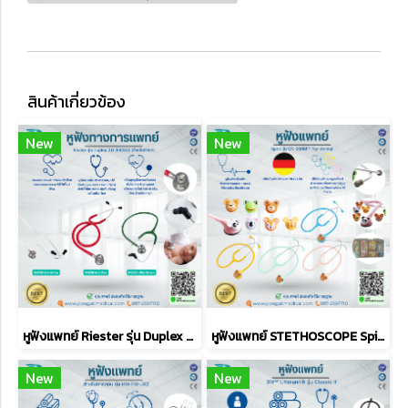
สินค้าเกี่ยวข้อง
New
New
หูฟังแพทย์ Riester รุ่น Duplex 2.0 (R4230) (สำหรับทารก)
หูฟังแพทย์ STETHOSCOPE Spirit รุ่น CK-S606PF Fun Animal
New
New