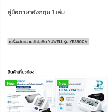
คู่มือภาษาอังกฤษ 1 เล่ม
เครื่องวัดความดันโลหิต YUWELL รุ่น YE8900A
สินค้าเกี่ยวข้อง
New
New