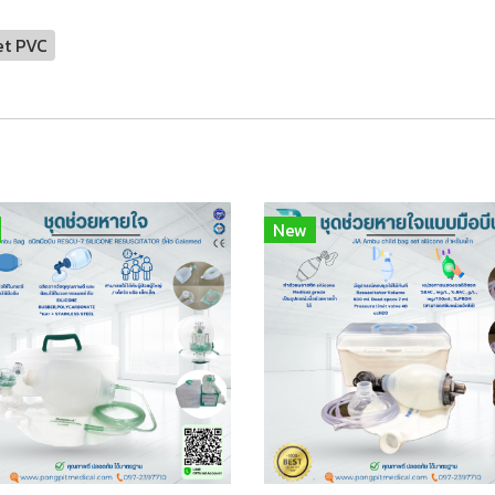
et PVC
New