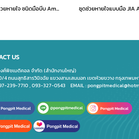
ชุดช่วยหายใจ ชนิดมือบีบ Ambu Bag RESCU-7 SILICONE RESUSCITATOR ยี่ห้อ Galemed
ACT US
พงศ์พิชเมดิคอล จำกัด (สำนักงานใหญ่)
20/4 ถนนสุทธิสารวินิจฉัย แขวงสามเสนนอก เขตห้วยขวาง กรุงเทพม
097-239-7710 , 093-327-0543 EMAIL :
pongpitmedical@hotm