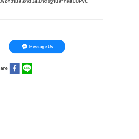
วทิ้งเพื่อความสะอาดและมาตรฐานสากลแบบPVC
Message Us
are