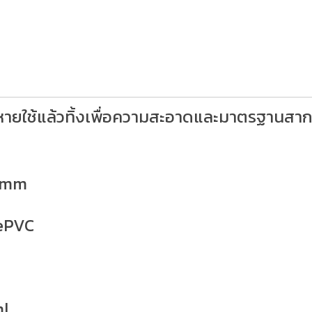
วยหายใช้แล้วทิ้งเพื่อความสะอาดและมาตรฐานส
3 mm
dePVC
ml