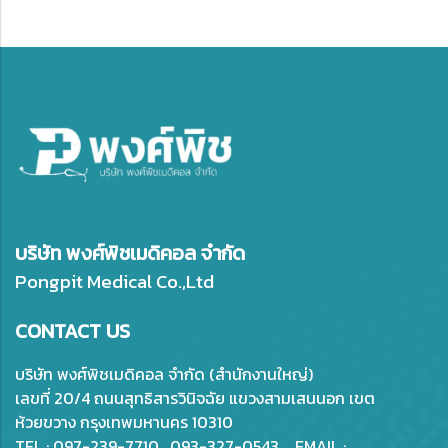
บริษัท พงศ์พิชเมดิคอล จำกัด
Pongpit Medical Co.,Ltd
CONTACT US
บริษัท พงศ์พิชเมดิคอล จำกัด (สำนักงานใหญ่)
เลขที่ 20/4 ถนนสุทธิสารวินิจฉัย แขวงสามเสนนอก เขต
ห้วยขวาง กรุงเทพมหานคร 10310
TEL : 097-239-7710 , 093-327-0543 EMAIL :