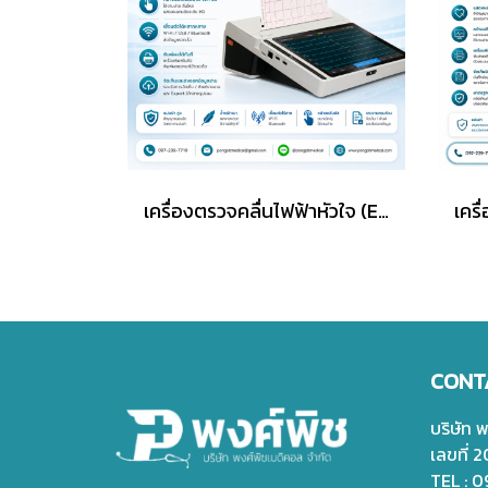
เครื่องตรวจคลื่นไฟฟ้าหัวใจ (ECG) Lepu รุ่น Neo ECG T180 (ECGTablet) Wifi
CONT
บริษัท 
เลขที่ 
TEL : 