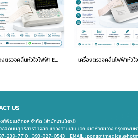
เครื่องตรวจคลื่นหัวใจไฟฟ้า ECGMAC รุ่น EM-301
ACT US
พงศ์พิชเมดิคอล จำกัด (สำนักงานใหญ่)
20/4 ถนนสุทธิสารวินิจฉัย แขวงสามเสนนอก เขตห้วยขวาง กรุงเทพม
097-239-7710 , 093-327-0543 EMAIL :
pongpitmedical@hotm