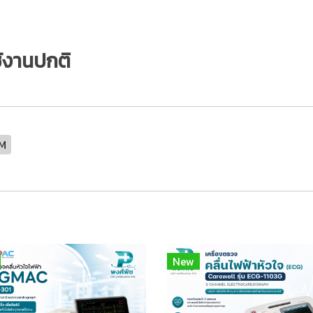
ช้งานปกติ
2M
New