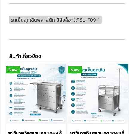
รถเข็นฉุกเฉินพลาสติก มีล้อล็อกได้ SL-F09-1
สินค้าเกี่ยวข้อง
New
New
รถเข็นฉุกเฉินสแตนเลส 304 4 ลิ้นชัก พร้อมบอร์ด CPR เสาน้ำเกลือ
รถเข็นฉุกเฉิน สแตนเลส 304 3 ลิ้นชัก พร้อมบอร์ด CPR และเสาน้ำเกลือ