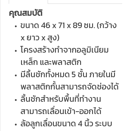
คุณสมบัติ
ขนาด 46 x 71 x 89 ซม. (กว้าง
x ยาว x สูง)
โครงสร้างทำจากอลูมิเนียม
เหล็ก และพลาสติก
มีลิ้นชักทั้งหมด 5 ชั้น ภายในมี
พลาสติกกั้นสามารถจัดช่องได้
ลิ้นชักสำหรับพื้นที่ทำงาน
สามารถเลื่อนเข้า-ออกได้
ล้อลูกเลื่อนขนาด 4 นิ้ว ระบบ