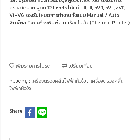
แสดงรูปคลื่น ECG และข้อมูลผู้ป่วยได้ชัดเจน รองรับการ
ตรวจวัดมาตรฐาน 12 Leads ได้แก่ I, II, III, aVR, aVL, aVF,
V1–V6 รองรับโหมดการทำงานทั้งแบบ Manual / Auto
พิมพ์ผลด้วยเครื่องพิมพ์ความร้อนในตัว (Thermal Printer)
เพิ่มรายการโปรด
เปรียบเทียบ
หมวดหมู่ :
เครื่องตรวจคลื่นไฟฟ้าหัวใจ
,
เครื่องตรวจคลื่น
ไฟ ฟ้าหัวใจ
Share