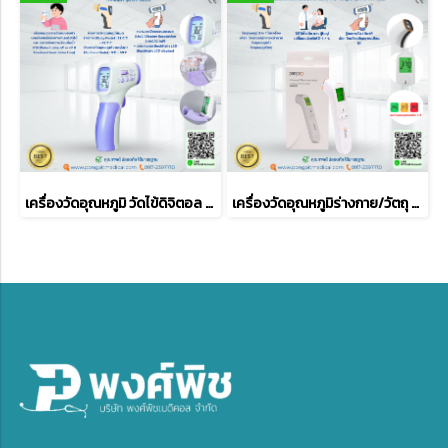
เครื่องวัดอุณหภูมิ วัดไข้ดิจิตอล YAMADA รุ่น DT-8806
เครื่องวัดอุณหภูมิร่างกาย/วัตถุ แบบอินฟราเรด แบบไม่สัมผัสร่างกาย Pangao รุ่น PG-IRT1602