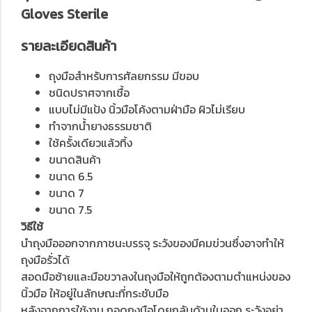
Gloves Sterile
รายละเอียดสินค้า
ถุงมือสำหรับการศัลยกรรม มีขอบ
ชนิดปราศจากเชื้อ
แบบไม่มีแป้ง นิ้วมือโค้งตามฝ่ามือ ผิวไม่เรียบ
ทำจากน้ำยางธรรมชาติ
ใช้ครั้งเดียวแล้วทิ้ง
ขนาดสินค้า
ขนาด 6.5
ขนาด 7
ขนาด 7.5
วิธีใช้
นำถุงมือออกจากภาชนะบรรจุ ระวังของมีคมข่วนซึ่งอาจทำให้
ถุงมือรั่วได้
สอดมือซ้ายและมือขวาลงในถุงมือให้ถูกต้องตามตำแหน่งของ
นิ้วมือ ให้อยู่ในลักษณะที่กระชับมือ
หลังจากการใช้งาน ถอดถุงมือโดยกลับด้านในออก ระวังอย่า