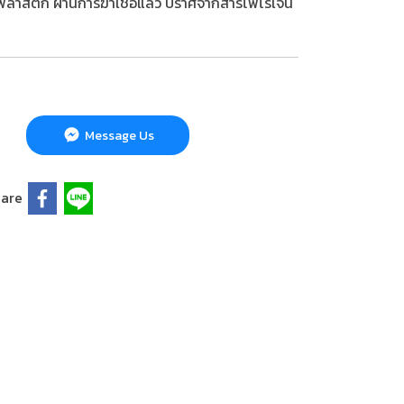
จากพลาสติก ผ่านการฆ่าเชื้อแล้ว ปราศจากสารไพโรเจน
Message Us
are