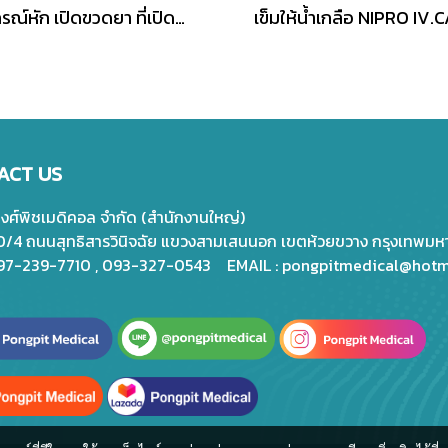
อุปกรณ์หัก เปิดขวดยา ที่เปิดขวดแก้ว ที่ตัดแอมป์ยา
ACT US
พงศ์พิชเมดิคอล จำกัด (สำนักงานใหญ่)
20/4 ถนนสุทธิสารวินิจฉัย แขวงสามเสนนอก เขตห้วยขวาง กรุงเทพม
097-239-7710 , 093-327-0543 EMAIL :
pongpitmedical@hotm