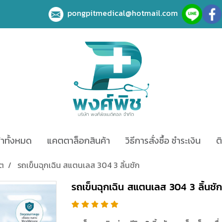
pongpitmedical@hotmail.com
้าทั้งหมด
แคตตาล็อกสินค้า
วิธีการสั่งซื้อ ชำระเงิน
ต
ิต
รถเข็นฉุกเฉิน สแตนเลส 304 3 ลิ้นชัก
รถเข็นฉุกเฉิน สแตนเลส 304 3 ลิ้นชัก