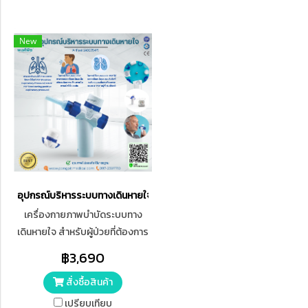
New
อุปกรณ์บริหารระบบทางเดินหายใจ AirFeel (ACO754P)
เครื่องกายภาพบำบัดระบบทาง
เดินหายใจ สำหรับผู้ป่วยที่ต้องการ
พัฒนา, ปรับปรุง และเพิ่ม
฿3,690
ประสิทธิภาพระบบทางเดินหายใจ
สั่งซื้อสินค้า
รวมทั้งลดการอุดกั้นและช่วยใน
การขับเสมหะ
เปรียบเทียบ