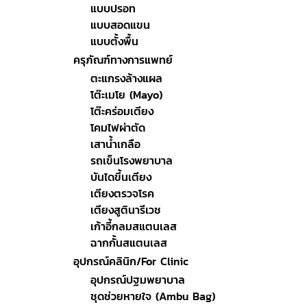
แบบปรอท
แบบสอดแขน
แบบตั้งพื้น
ครุภัณฑ์ทางการแพทย์
ตะแกรงล้างแผล
โต๊ะเมโย (Mayo)
โต๊ะคร่อมเตียง
โคมไฟผ่าตัด
เสาน้ำเกลือ
รถเข็นโรงพยาบาล
บันไดขึ้นเตียง
เตียงตรวจโรค
เตียงสูตินารีเวช
เก้าอี้กลมสแตนเลส
ฉากกั้นสแตนเลส
อุปกรณ์คลินิก/For Clinic
อุปกรณ์ปฐมพยาบาล
ชุดช่วยหายใจ (Ambu Bag)