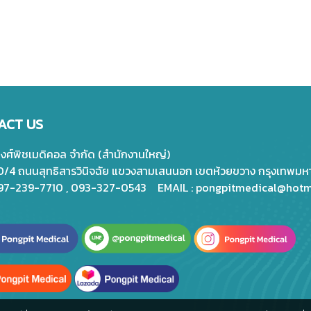
ACT US
พงศ์พิชเมดิคอล จำกัด (สำนักงานใหญ่)
20/4 ถนนสุทธิสารวินิจฉัย แขวงสามเสนนอก เขตห้วยขวาง กรุงเทพม
097-239-7710 , 093-327-0543 EMAIL :
pongpitmedical@hotm