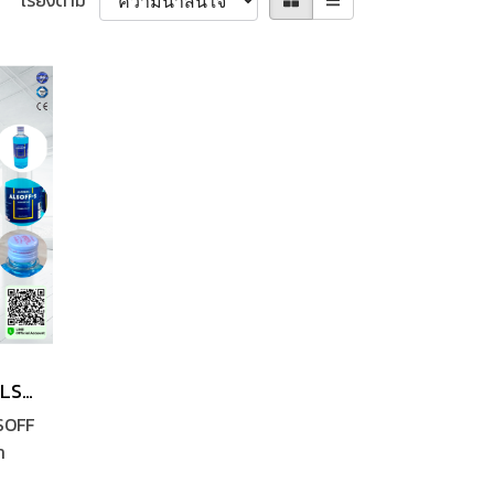
เรียงตาม
แอลกอฮอล์ ALCOHOL ALSOFF ตราเสือดาว 450 ML สีฟ้า
SOFF
า